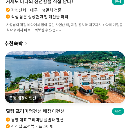
도 바다의 신선함을 직접 담다!
묵은지
한식
자연산회ㆍ대구ㆍ생멸치 전문
깊은
접 잡은 싱싱한 제철 해산물 파티
가성
이 직접 바다에서 잡아 올린 자연산 회, 제철 멸치와 대구까지 바다의 계절을
잘 익은
위에서 바로 느껴보실 수 있습니다.
수 있는
추천숙박
통영 배쟁이펜션
힐링 프리미엄펜션 배쟁이펜션
펜션
통영 대표 프리미엄 풀빌라 펜션
전객실 오션뷰ㆍ프라이빗