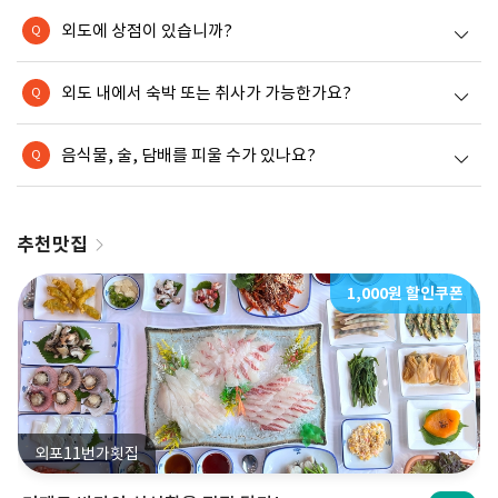
외도에 상점이 있습니까?
Q
외도 내에서 숙박 또는 취사가 가능한가요?
Q
음식물, 술, 담배를 피울 수가 있나요?
Q
추천맛집
1,000원 할인쿠폰
포11번가횟집
사랑