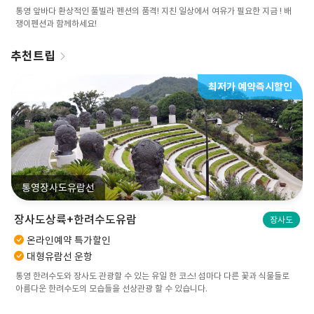
통영 앞바다 환상적인 풀빌라 펜션의 품격! 지친 일상에서 여유가 필요한 지금 ! 배
쟁이펜션과 함께하세요!
추천트립
최저가 예약즉시할인
통영장사도유람선
장사도상륙+한려수도유람
장사도
온라인예약 특가할인
대형유람선 운항
통영 한려수도와 장사도 관광할 수 있는 유일 한 코스! 섬마다 다른 꽃과 식물들로
아름다운 한려수도의 모습들을 선상관광 할 수 있습니다.