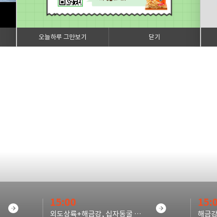
오늘하루 그만보기
닫기
15:00
15:
외도상륙+해금강, 십자동굴 선상관광(외도입장료 별도)