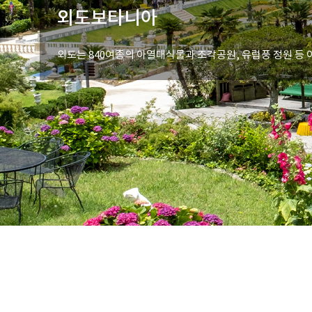
외도보타니아
외도는 840여종의 아열대식물과 조각공원, 유럽풍 정원 등