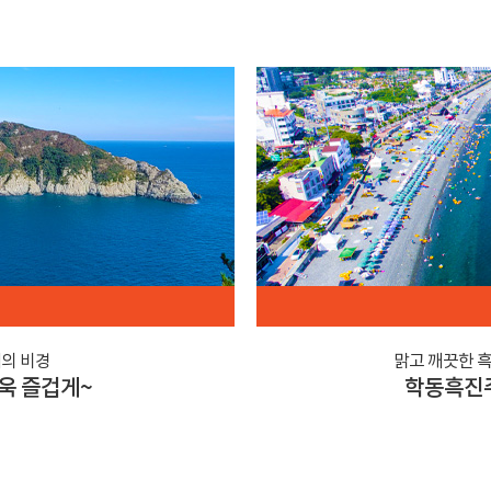
의 비경
맑고 깨끗한 
욱 즐겁게~
학동흑진