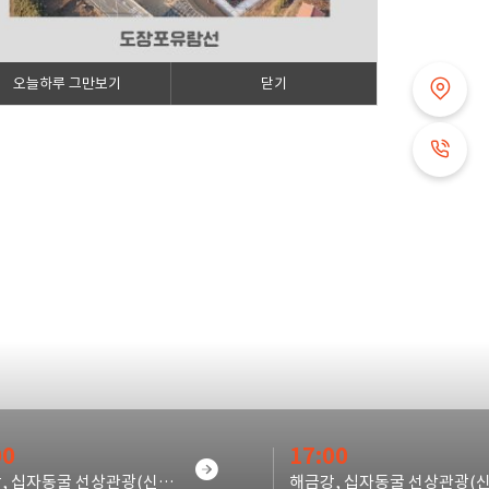
오늘하루 그만보기
닫기
00
17:00
해금강, 십자동굴 선상관광(신선대,우제봉,외도상륙X)