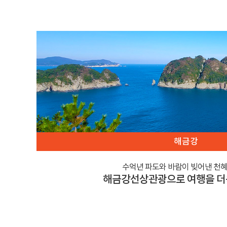
해금강
수억년 파도와 바람이 빚어낸 천혜
해금강선상관광으로 여행을 더