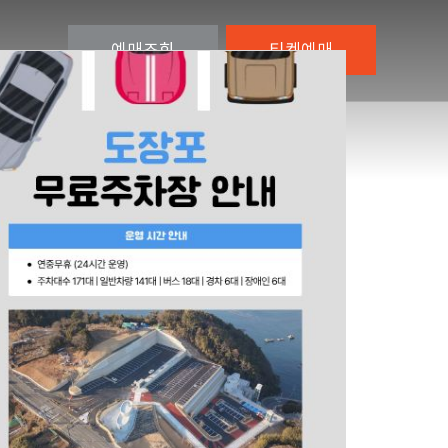
예매
조회
티켓
예매
, 해금강여행