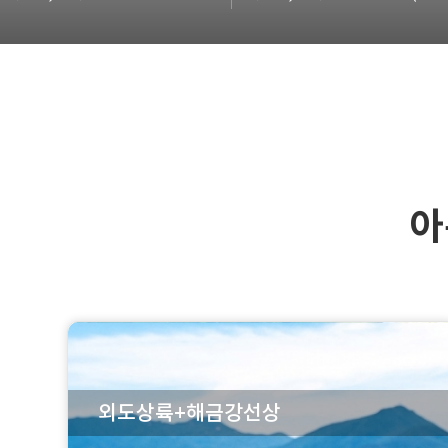
아
외도상륙+해금강선상