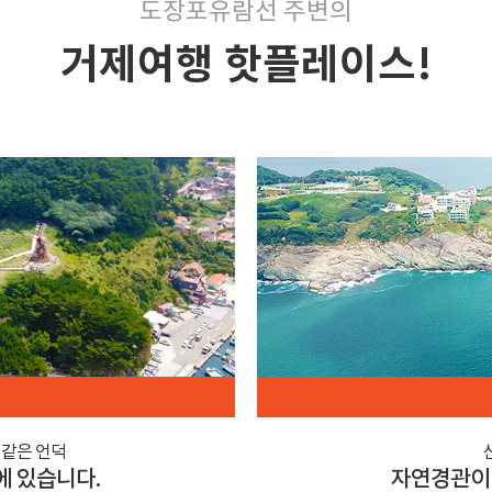
도장포유람선 주변의
거제여행 핫플레이스!
림같은 언덕
에 있습니다.
자연경관이 